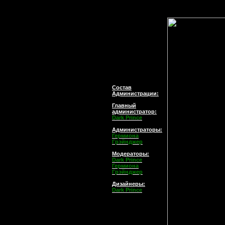
Состав
Администрации:
Главный
администратор
:
Dark Prince
Администраторы:
Гермиона
Грэйнджер
Модераторы:
Dark Prince
Гермиона
Грэйнджер
Дизайнеры:
Dark Prince