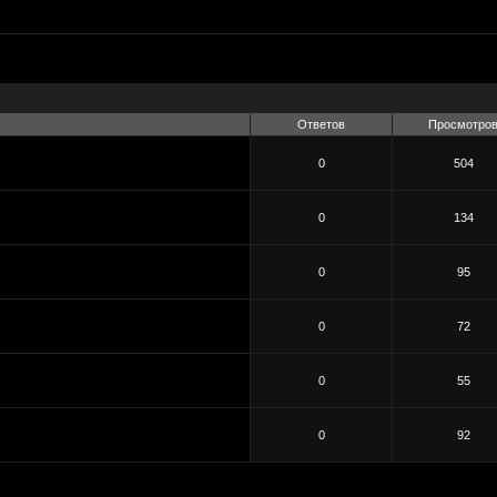
Ответов
Просмотро
0
504
0
134
0
95
0
72
0
55
0
92