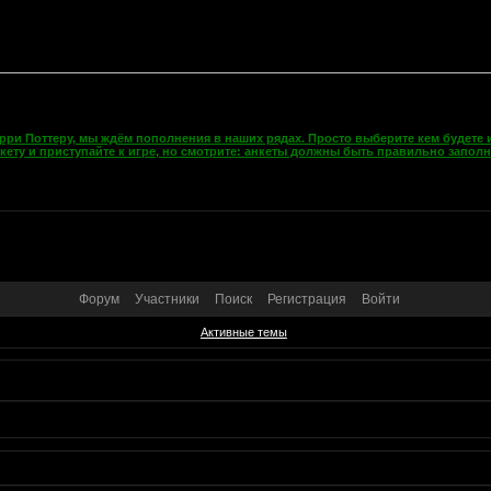
рри Поттеру, мы ждём пополнения в наших рядах. Просто выберите кем будете и
кету и приступайте к игре, но смотрите: анкеты должны быть правильно запол
Форум
Участники
Поиск
Регистрация
Войти
Активные темы