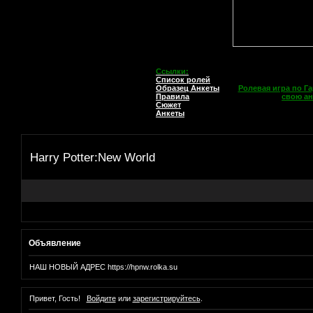
Ссылки:
Список ролей
Образец Анкеты
Ролевая игра по Га
Правила
свою ан
Сюжет
Анкеты
Harry Potter:New World
Объявление
НАШ НОВЫЙ АДРЕС https://hpnw.rolka.su
Привет, Гость!
Войдите
или
зарегистрируйтесь
.