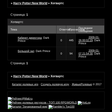
»
Harry Potter:New World
»
Хогвартс
Страница:
1
Хогвартс
Последнее
Тема
Ответов
Просмотров
сообщение
2009-01-
Кабинет директора
Dark
0
445
26 00:02:29
Dark
Prince
Prince
2009-01-
Большой зал
Dark Prince
0
94
07 21:54:30
Dark
Prince
Страница:
1
»
Harry Potter:New World
»
Хогвартс
Каталог ролевых игр
·
Создать ролевую игру
·
ЖивыеРолевые
© 2017