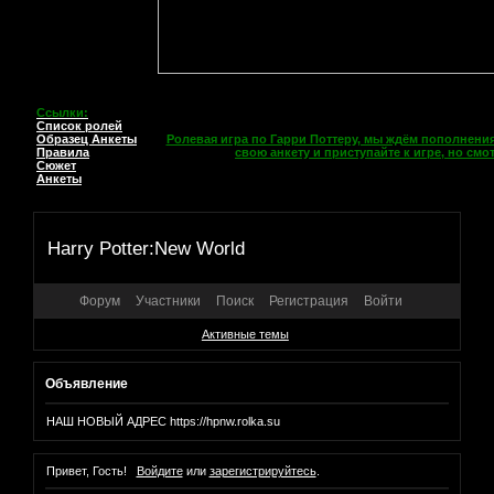
Ссылки:
Список ролей
Образец Анкеты
Ролевая игра по Гарри Поттеру, мы ждём пополнения
Правила
свою анкету и приступайте к игре, но см
Сюжет
Анкеты
Harry Potter:New World
Форум
Участники
Поиск
Регистрация
Войти
Активные темы
Объявление
НАШ НОВЫЙ АДРЕС https://hpnw.rolka.su
Привет, Гость!
Войдите
или
зарегистрируйтесь
.