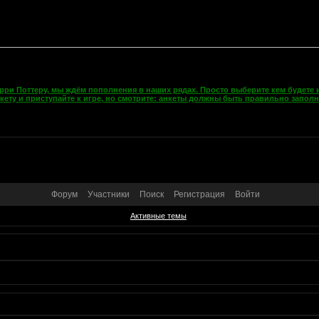
рри Поттеру, мы ждём пополнения в наших рядах. Просто выберите кем будете и
кету и приступайте к игре, но смотрите: анкеты должны быть правильно запол
Форум
Участники
Поиск
Регистрация
Войти
Активные темы