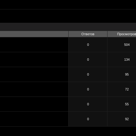
Ответов
Просмотро
0
504
0
134
0
95
0
72
0
55
0
92