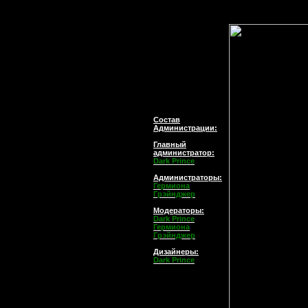
Состав
Администрации:
Главный
администратор
:
Dark Prince
Администраторы:
Гермиона
Грэйнджер
Модераторы:
Dark Prince
Гермиона
Грэйнджер
Дизайнеры:
Dark Prince