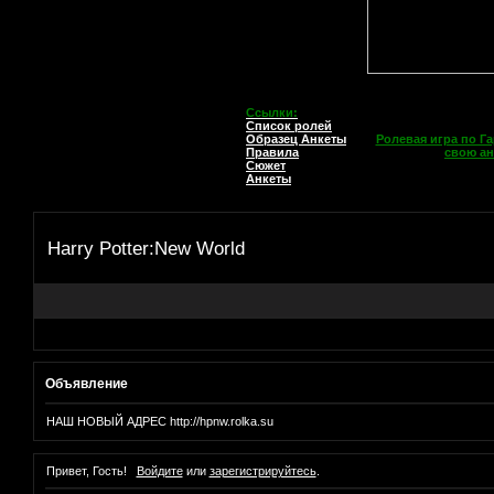
Ссылки:
Список ролей
Образец Анкеты
Ролевая игра по Га
Правила
свою ан
Сюжет
Анкеты
Harry Potter:New World
Объявление
НАШ НОВЫЙ АДРЕС http://hpnw.rolka.su
Привет, Гость!
Войдите
или
зарегистрируйтесь
.