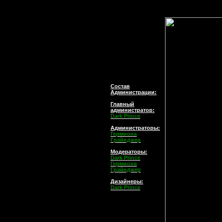
Состав
Администрации:
Главный
администратор
:
Dark Prince
Администраторы:
Гермиона
Грэйнджер
Модераторы:
Dark Prince
Гермиона
Грэйнджер
Дизайнеры:
Dark Prince