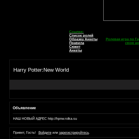
Ссылки:
Список ролей
Образец Анкеты
Ролевая игра по Га
Правила
свою ан
Сюжет
Анкеты
Harry Potter:New World
Объявление
НАШ НОВЫЙ АДРЕС http://hpnw.rolka.su
Привет, Гость!
Войдите
или
зарегистрируйтесь
.