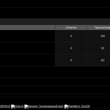
Ответов
Просмотро
0
755
0
52
0
111