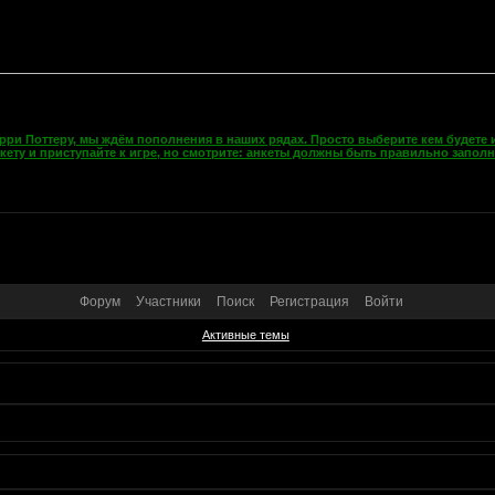
рри Поттеру, мы ждём пополнения в наших рядах. Просто выберите кем будете и
кету и приступайте к игре, но смотрите: анкеты должны быть правильно запол
Форум
Участники
Поиск
Регистрация
Войти
Активные темы