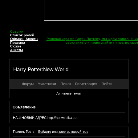
Ссылки:
Список ролей
Образец Анкеты
Ролевая игра по Гарри Поттеру, мы ждём пополнения
Правила
свою анкету и приступайте к игре, но см
Сюжет
Анкеты
Harry Potter:New World
Форум
Участники
Поиск
Регистрация
Войти
Активные темы
Объявление
НАШ НОВЫЙ АДРЕС http://hpnw.rolka.su
Привет, Гость!
Войдите
или
зарегистрируйтесь
.