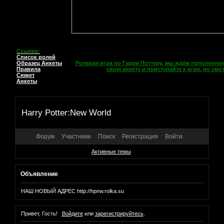
Ссылки:
Список ролей
Образец Анкеты
Ролевая игра по Гарри Поттеру, мы ждём пополнения
Правила
свою анкету и приступайте к игре, но см
Сюжет
Анкеты
Harry Potter:New World
Форум
Участники
Поиск
Регистрация
Войти
Активные темы
Объявление
НАШ НОВЫЙ АДРЕС http://hpnw.rolka.su
Привет, Гость!
Войдите
или
зарегистрируйтесь
.