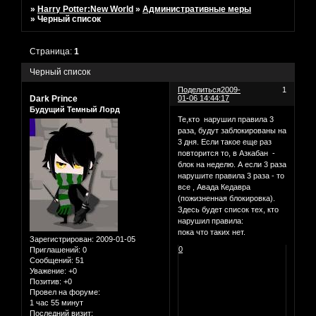
»
Harry Potter:New World
»
Административные меры
»
Черный список
Страница:
1
Черный список
Поделиться
2009-
1
Dark Prince
01-06 14:44:17
Будущий Темный Лорд
Те,кто нарушил правила 3
раза, будут заблокированы на
3 дня. Если такое еще раз
повторится то, в Азкабан -
блок на неделю. А если 3 раза
нарушите правила 3 раза - то
все , Авада Кедавра
(пожизненная блокировка).
Здесь будет список тех, кто
нарушил правила:
пока что таких нет.
Зарегистрирован
: 2009-01-05
0
Приглашений:
0
Сообщений:
51
Уважение:
+0
Позитив:
+0
Провел на форуме:
1 час 55 минут
Последний визит: